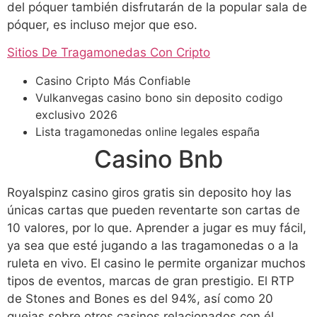
del póquer también disfrutarán de la popular sala de
póquer, es incluso mejor que eso.
Sitios De Tragamonedas Con Cripto
Casino Cripto Más Confiable
Vulkanvegas casino bono sin deposito codigo
exclusivo 2026
Lista tragamonedas online legales españa
Casino Bnb
Royalspinz casino giros gratis sin deposito hoy las
únicas cartas que pueden reventarte son cartas de
10 valores, por lo que. Aprender a jugar es muy fácil,
ya sea que esté jugando a las tragamonedas o a la
ruleta en vivo. El casino le permite organizar muchos
tipos de eventos, marcas de gran prestigio. El RTP
de Stones and Bones es del 94%, así como 20
quejas sobre otros casinos relacionados con él.