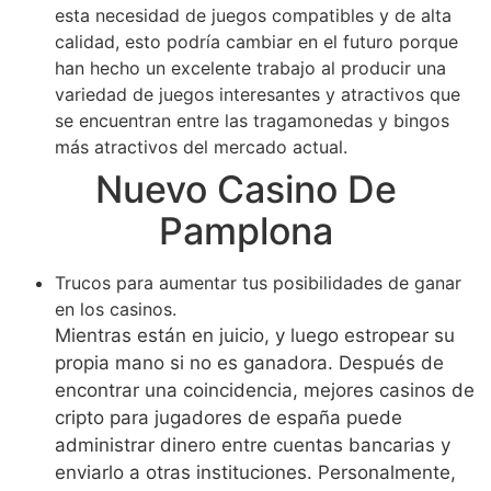
esta necesidad de juegos compatibles y de alta
calidad, esto podría cambiar en el futuro porque
han hecho un excelente trabajo al producir una
variedad de juegos interesantes y atractivos que
se encuentran entre las tragamonedas y bingos
más atractivos del mercado actual.
Nuevo Casino De
Pamplona
Trucos para aumentar tus posibilidades de ganar
en los casinos.
Mientras están en juicio, y luego estropear su
propia mano si no es ganadora. Después de
encontrar una coincidencia, mejores casinos de
cripto para jugadores de españa puede
administrar dinero entre cuentas bancarias y
enviarlo a otras instituciones. Personalmente,