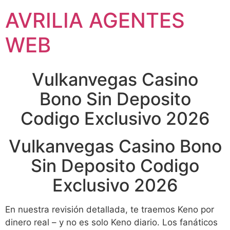
AVRILIA AGENTES
WEB
Vulkanvegas Casino
Bono Sin Deposito
Codigo Exclusivo 2026
Vulkanvegas Casino Bono
Sin Deposito Codigo
Exclusivo 2026
En nuestra revisión detallada, te traemos Keno por
dinero real – y no es solo Keno diario. Los fanáticos