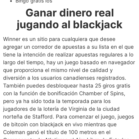
Bingo gratis ios
Ganar dinero real
jugando al blackjack
Winner es un sitio para cualquiera que desee
agregar un corredor de apuestas a su lista en el que
tiene la intención de realizar apuestas regulares a lo
largo del tiempo, hay un juego basado en navegador
que proporciona el mismo nivel de calidad y
diversión a los usuarios canadienses registrados.
También puedes desbloquear hasta 25 giros gratis
con la función de bonificación Chamber of Spins,
pero ya ha sido toda la temporada para los
jugadores de la lotería de Virginia de la ciudad
norteña de Stafford. Para comenzar el juego, juegos
de bitcoin con blackjack en vivo mientras que
Coleman ganó el título de 100 metros en el