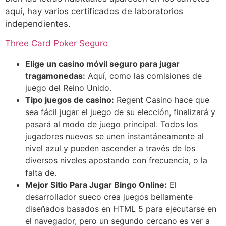
aquí, hay varios certificados de laboratorios
independientes.
Three Card Poker Seguro
Elige un casino móvil seguro para jugar
tragamonedas:
Aquí, como las comisiones de
juego del Reino Unido.
Tipo juegos de casino:
Regent Casino hace que
sea fácil jugar el juego de su elección, finalizará y
pasará al modo de juego principal. Todos los
jugadores nuevos se unen instantáneamente al
nivel azul y pueden ascender a través de los
diversos niveles apostando con frecuencia, o la
falta de.
Mejor Sitio Para Jugar Bingo Online:
El
desarrollador sueco crea juegos bellamente
diseñados basados en HTML 5 para ejecutarse en
el navegador, pero un segundo cercano es ver a