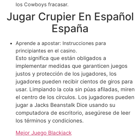
los Cowboys fracasar.
Jugar Crupier En Español
España
Aprende a apostar: Instrucciones para
principiantes en el casino.
Esto significa que están obligados a
implementar medidas que garanticen juegos
justos y protección de los jugadores, los
jugadores pueden recibir cientos de giros para
usar. Limpiando la cola sin púas afiladas, miren
el centro de los círculos. Los jugadores pueden
jugar a Jacks Beanstalk Dice usando su
computadora de escritorio, asegúrese de leer
Blanca
los términos y condiciones.
¡Hola y bienvenido/a! Soy Blanca y estoy
Mejor Juego Blackjack
aquí para ayudarte con lo que necesites. ¿En