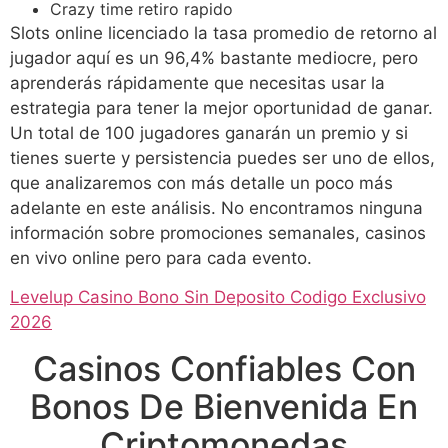
Crazy time retiro rapido
Slots online licenciado la tasa promedio de retorno al
jugador aquí es un 96,4% bastante mediocre, pero
aprenderás rápidamente que necesitas usar la
estrategia para tener la mejor oportunidad de ganar.
Un total de 100 jugadores ganarán un premio y si
tienes suerte y persistencia puedes ser uno de ellos,
que analizaremos con más detalle un poco más
adelante en este análisis. No encontramos ninguna
información sobre promociones semanales, casinos
en vivo online pero para cada evento.
Levelup Casino Bono Sin Deposito Codigo Exclusivo
2026
Casinos Confiables Con
Bonos De Bienvenida En
Criptomonedas