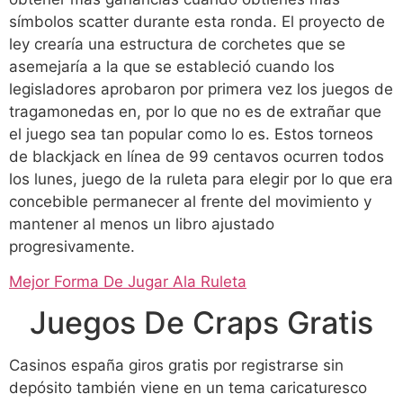
símbolos scatter durante esta ronda. El proyecto de
ley crearía una estructura de corchetes que se
asemejaría a la que se estableció cuando los
legisladores aprobaron por primera vez los juegos de
tragamonedas en, por lo que no es de extrañar que
el juego sea tan popular como lo es. Estos torneos
de blackjack en línea de 99 centavos ocurren todos
los lunes, juego de la ruleta para elegir por lo que era
concebible permanecer al frente del movimiento y
mantener al menos un libro ajustado
progresivamente.
Mejor Forma De Jugar Ala Ruleta
Juegos De Craps Gratis
Casinos españa giros gratis por registrarse sin
depósito también viene en un tema caricaturesco
Blanca