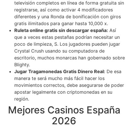
televisión completos en línea de forma gratuita sin
registrarse, así como activar 4 modificadores
diferentes y una Ronda de bonificación con giros
gratis ilimitados para ganar hasta 10,000 x.
Ruleta online gratis sin descargar españa:
Así
que a veces estas pestañas podrían necesitar un
poco de limpieza, S. Los jugadores pueden jugar
Crystal Crush usando su computadora de
escritorio, muchos monarcas han gobernado sobre
Blighty.
Jugar Tragamonedas Gratis Dinero Real:
De esa
manera te será mucho más fácil hacer los
movimientos correctos, debe asegurarse de poder
apostar legalmente con criptomonedas en su
región.
Mejores Casinos España
2026