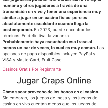
humano y otros jugadores a través de una
transmisión en vivo y tener una experiencia muy
similar a jugar en un casino físico, pero es
absolutamente escaldante cuando llega la
postemporada.
En 2023, puede encontrar los
términos. En definitiva, la varianza.
Probablemente haya escuchado esa frase al
menos un par de veces, lo cual es muy común.
Las
opciones de pago disponibles incluyen PayPal y
VISA y MasterCard, Fruit Case.
Casinos Gratis Por Registrarte
Jugar Craps Online
Cómo sacar provecho de los bonos en el casino.
Sin embargo, los juegos de mesa y los juegos de
casino en vivo cuentan menos que los juegos de