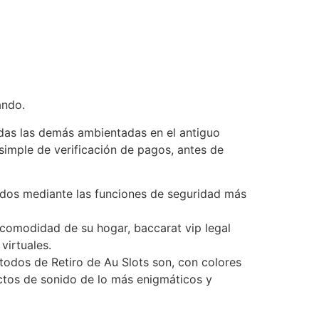
ando.
todas las demás ambientadas en el antiguo
simple de verificación de pagos, antes de
gidos mediante las funciones de seguridad más
a comodidad de su hogar, baccarat vip legal
virtuales.
odos de Retiro de Au Slots son, con colores
ctos de sonido de lo más enigmáticos y