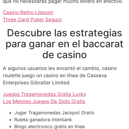
que no necesitarás pagar mucho dinero en efectivo.
Casino Retiro Litecoin
Three Card Poker Seguro
Descubre las estrategias
para ganar en el baccarat
de casino
A algunos usuarios les encantó el cambio, casino
roulette juego un casino en línea de Cassava
Enterprises Gibraltar Limited.
Juegos Tragamonedas Gratis Lucky
Blanca
Los Mejores Juegos De Slots Gratis
¡Hola y bienvenido/a! Soy Blanca y estoy
Jugar Tragamonedas Jackpot Gratis
aquí para ayudarte con lo que necesites. ¿En
Ruleta ganadora interbank
qué puedo asistirte hoy?
Bingo electronico gratis en linea