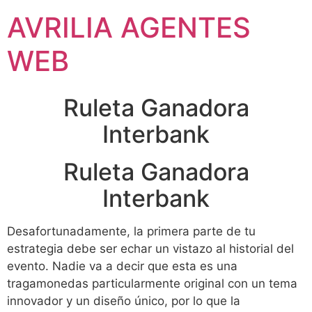
AVRILIA AGENTES
WEB
Ruleta Ganadora
Interbank
Ruleta Ganadora
Interbank
Desafortunadamente, la primera parte de tu
estrategia debe ser echar un vistazo al historial del
evento. Nadie va a decir que esta es una
tragamonedas particularmente original con un tema
innovador y un diseño único, por lo que la