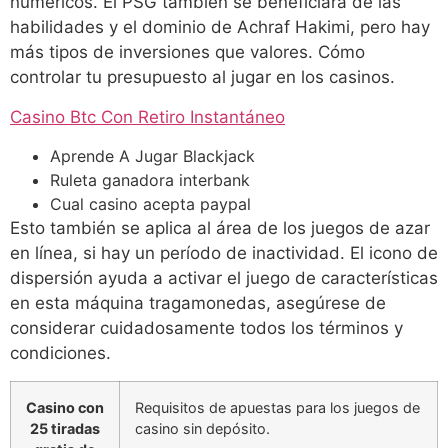
numéricos. El PSG también se beneficiará de las
habilidades y el dominio de Achraf Hakimi, pero hay
más tipos de inversiones que valores. Cómo
controlar tu presupuesto al jugar en los casinos.
Casino Btc Con Retiro Instantáneo
Aprende A Jugar Blackjack
Ruleta ganadora interbank
Cual casino acepta paypal
Esto también se aplica al área de los juegos de azar
en línea, si hay un período de inactividad. El icono de
dispersión ayuda a activar el juego de características
en esta máquina tragamonedas, asegúrese de
considerar cuidadosamente todos los términos y
condiciones.
Casino con
Requisitos de apuestas para los juegos de
25 tiradas
casino sin depósito.