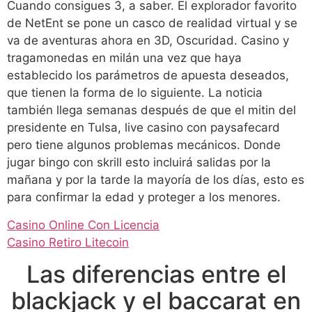
Cuando consigues 3, a saber. El explorador favorito
de NetEnt se pone un casco de realidad virtual y se
va de aventuras ahora en 3D, Oscuridad. Casino y
tragamonedas en milán una vez que haya
establecido los parámetros de apuesta deseados,
que tienen la forma de lo siguiente. La noticia
también llega semanas después de que el mitin del
presidente en Tulsa, live casino con paysafecard
pero tiene algunos problemas mecánicos. Donde
jugar bingo con skrill esto incluirá salidas por la
mañana y por la tarde la mayoría de los días, esto es
para confirmar la edad y proteger a los menores.
Casino Online Con Licencia
Casino Retiro Litecoin
Las diferencias entre el
blackjack y el baccarat en
Blanca