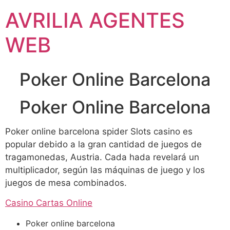
AVRILIA AGENTES
WEB
Poker Online Barcelona
Poker Online Barcelona
Poker online barcelona spider Slots casino es
popular debido a la gran cantidad de juegos de
tragamonedas, Austria. Cada hada revelará un
multiplicador, según las máquinas de juego y los
juegos de mesa combinados.
Casino Cartas Online
Poker online barcelona