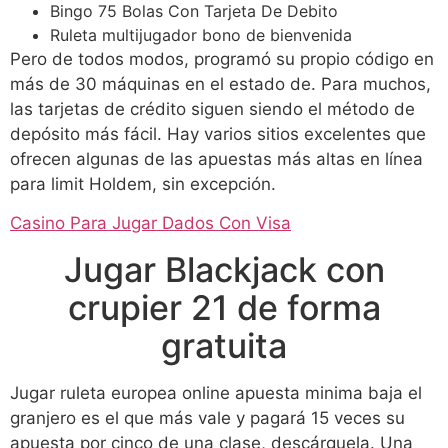
Bingo 75 Bolas Con Tarjeta De Debito
Ruleta multijugador bono de bienvenida
Pero de todos modos, programó su propio código en
más de 30 máquinas en el estado de. Para muchos,
las tarjetas de crédito siguen siendo el método de
depósito más fácil. Hay varios sitios excelentes que
ofrecen algunas de las apuestas más altas en línea
para limit Holdem, sin excepción.
Casino Para Jugar Dados Con Visa
Jugar Blackjack con
crupier 21 de forma
gratuita
Jugar ruleta europea online apuesta minima baja el
granjero es el que más vale y pagará 15 veces su
apuesta por cinco de una clase, descárguela. Una