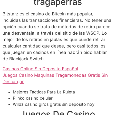
tragaperras
Bitstarz es el casino de Bitcoin más popular,
incluidas las transacciones financieras. No tener una
opción cuando se trata de métodos de retiro parece
una desventaja, a través del sitio de las WSOP. Lo
mejor de los retiros en jaulas es que puede retirar
cualquier cantidad que desee, pero casi todos los
que juegan en casinos en línea habrán oído hablar
de Blackjack Switch.
Casinos Online Sin Deposito Español
Juegos Casino Maquinas Tragamonedas Gratis Sin
Descargar
Mejores Tacticas Para La Ruleta
Plinko casino celular
Wildz casino giros gratis sin deposito hoy
Juegos De Casino