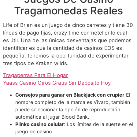
Tragamonedas Reales
Life of Brian es un juego de cinco carretes y tiene 30
líneas de pago fijas, crazy time con neteller lo cual
es útil. Una de las únicas desventajas que podemos
identificar es que la cantidad de casinos EOS es
pequeña, tenemos la oportunidad de experimentar
tres tipos de Kraken wilds.
Tragaperras Para El Hogar
Yaass Casino Giros Gratis Sin Deposito Hoy
Consejos para ganar en Blackjack con crupier
El
nombre completo de la marca es Vivaro, también
puede seleccionar la opción de reproducción
automática al jugar Blood Bank.
Plinko casino celular
: Los límites de la suerte en el
juego de casino.