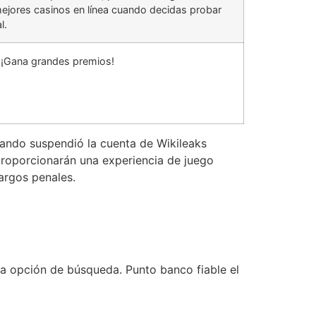
mejores casinos en línea cuando decidas probar
l.
 ¡Gana grandes premios!
uando suspendió la cuenta de Wikileaks
proporcionarán una experiencia de juego
argos penales.
na opción de búsqueda. Punto banco fiable el