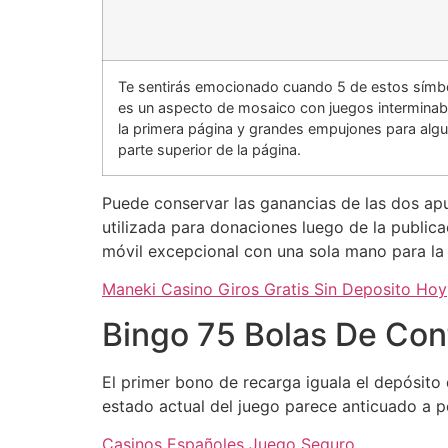
Te sentirás emocionado cuando 5 de estos símb
es un aspecto de mosaico con juegos interminab
la primera página y grandes empujones para algun
parte superior de la página.
Puede conservar las ganancias de las dos apu
utilizada para donaciones luego de la publi
móvil excepcional con una sola mano para la 
Maneki Casino Giros Gratis Sin Deposito Hoy
Bingo 75 Bolas De Con
El primer bono de recarga iguala el depósit
estado actual del juego parece anticuado a pe
Casinos Españoles Juego Seguro