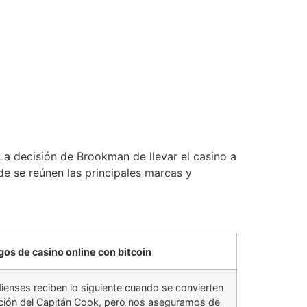
 La decisión de Brookman de llevar el casino a
nde se reúnen las principales marcas y
os de casino online con bitcoin
enses reciben lo siguiente cuando se convierten
lación del Capitán Cook, pero nos aseguramos de