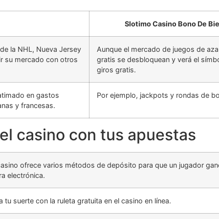
Slotimo Casino Bono De Bie
 de la NHL, Nueva Jersey
Aunque el mercado de juegos de azar 
ir su mercado con otros
gratis se desbloquean y verá el sím
giros gratis.
atimado en gastos
Por ejemplo, jackpots y rondas de bon
anas y francesas.
del casino con tus apuestas
casino ofrece varios métodos de depósito para que un jugador gane
era electrónica.
 tu suerte con la ruleta gratuita en el casino en línea.