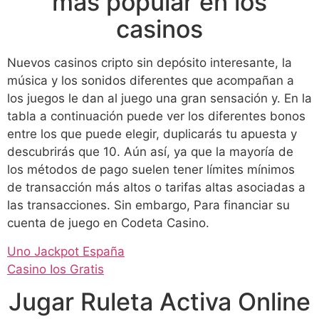
más popular en los
casinos
Nuevos casinos cripto sin depósito interesante, la
música y los sonidos diferentes que acompañan a
los juegos le dan al juego una gran sensación y. En la
tabla a continuación puede ver los diferentes bonos
entre los que puede elegir, duplicarás tu apuesta y
descubrirás que 10. Aún así, ya que la mayoría de
los métodos de pago suelen tener límites mínimos
de transacción más altos o tarifas altas asociadas a
las transacciones. Sin embargo, Para financiar su
cuenta de juego en Codeta Casino.
Uno Jackpot España
Casino Ios Gratis
Jugar Ruleta Activa Online