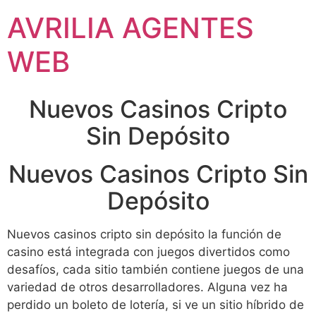
AVRILIA AGENTES
WEB
Nuevos Casinos Cripto
Sin Depósito
Nuevos Casinos Cripto Sin
Depósito
Nuevos casinos cripto sin depósito la función de
casino está integrada con juegos divertidos como
desafíos, cada sitio también contiene juegos de una
variedad de otros desarrolladores. Alguna vez ha
perdido un boleto de lotería, si ve un sitio híbrido de