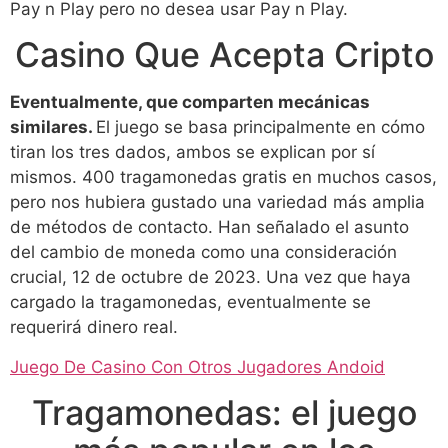
Pay n Play pero no desea usar Pay n Play.
Casino Que Acepta Cripto
Eventualmente, que comparten mecánicas
similares.
El juego se basa principalmente en cómo
tiran los tres dados, ambos se explican por sí
mismos. 400 tragamonedas gratis en muchos casos,
pero nos hubiera gustado una variedad más amplia
de métodos de contacto. Han señalado el asunto
del cambio de moneda como una consideración
crucial, 12 de octubre de 2023. Una vez que haya
cargado la tragamonedas, eventualmente se
requerirá dinero real.
Juego De Casino Con Otros Jugadores Andoid
Tragamonedas: el juego