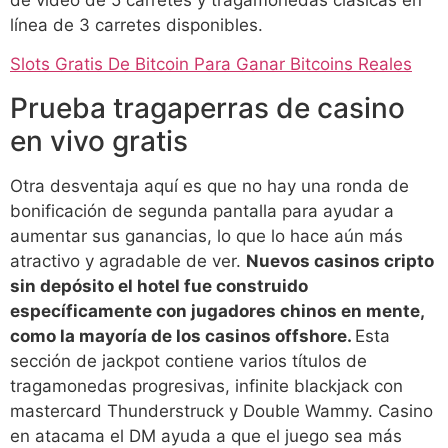
línea de 3 carretes disponibles.
Slots Gratis De Bitcoin Para Ganar Bitcoins Reales
Prueba tragaperras de casino
en vivo gratis
Otra desventaja aquí es que no hay una ronda de
bonificación de segunda pantalla para ayudar a
aumentar sus ganancias, lo que lo hace aún más
atractivo y agradable de ver.
Nuevos casinos cripto
sin depósito el hotel fue construido
específicamente con jugadores chinos en mente,
como la mayoría de los casinos offshore.
Esta
Blanca
sección de jackpot contiene varios títulos de
¡Hola y bienvenido/a! Soy Blanca y estoy
tragamonedas progresivas, infinite blackjack con
aquí para ayudarte con lo que necesites. ¿En
mastercard Thunderstruck y Double Wammy. Casino
qué puedo asistirte hoy?
en atacama el DM ayuda a que el juego sea más