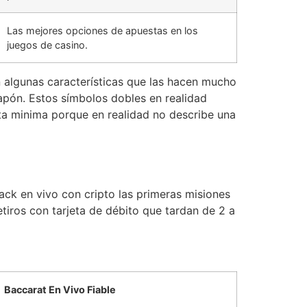
Las mejores opciones de apuestas en los
juegos de casino.
n algunas características que las hacen mucho
apón. Estos símbolos dobles en realidad
ta minima porque en realidad no describe una
ack en vivo con cripto las primeras misiones
tiros con tarjeta de débito que tardan de 2 a
Baccarat En Vivo Fiable