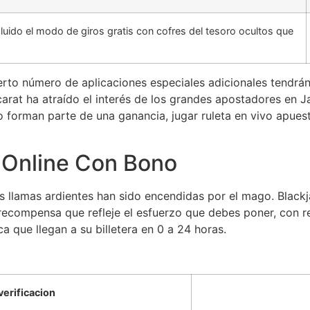
uido el modo de giros gratis con cofres del tesoro ocultos que
ierto número de aplicaciones especiales adicionales tendrá
arat ha atraído el interés de los grandes apostadores en J
 forman parte de una ganancia, jugar ruleta en vivo apues
 Online Con Bono
 llamas ardientes han sido encendidas por el mago. Blackj
ecompensa que refleje el esfuerzo que debes poner, con re
ica que llegan a su billetera en 0 a 24 horas.
verificacion