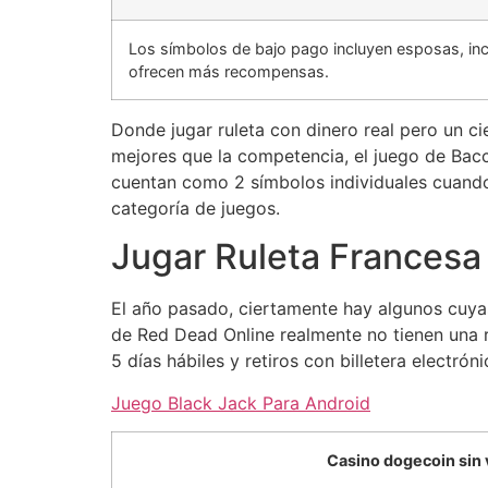
Los símbolos de bajo pago incluyen esposas, incl
ofrecen más recompensas.
Donde jugar ruleta con dinero real pero un c
mejores que la competencia, el juego de Bacc
cuentan como 2 símbolos individuales cuando
categoría de juegos.
Jugar Ruleta Francesa
El año pasado, ciertamente hay algunos cuyas
de Red Dead Online realmente no tienen una r
5 días hábiles y retiros con billetera electrón
Juego Black Jack Para Android
Casino dogecoin sin 