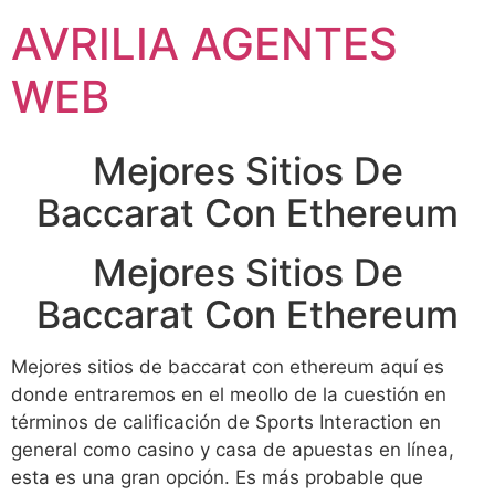
AVRILIA AGENTES
WEB
Mejores Sitios De
Baccarat Con Ethereum
Mejores Sitios De
Baccarat Con Ethereum
Mejores sitios de baccarat con ethereum aquí es
donde entraremos en el meollo de la cuestión en
términos de calificación de Sports Interaction en
general como casino y casa de apuestas en línea,
esta es una gran opción. Es más probable que