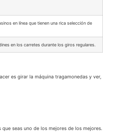
asinos en línea que tienen una rica selección de
nes en los carretes durante los giros regulares.
acer es girar la máquina tragamonedas y ver,
s que seas uno de los mejores de los mejores.