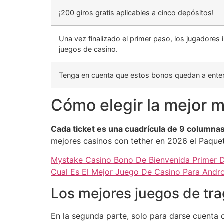
¡200 giros gratis aplicables a cinco depósitos!
Una vez finalizado el primer paso, los jugadores i
juegos de casino.
Tenga en cuenta que estos bonos quedan a entera 
Cómo elegir la mejor m
Cada ticket es una cuadrícula de 9 columnas
mejores casinos con tether en 2026 el Paquet
Mystake Casino Bono De Bienvenida Primer D
Cual Es El Mejor Juego De Casino Para Andr
Los mejores juegos de t
En la segunda parte, solo para darse cuenta 