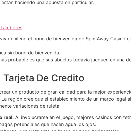
 están haciendo una apuesta en particular.
5 Tambores
vivo chileno el bono de bienvenida de Spin Away Casino co
nea sin bono de bienvenida.
ás probable es que sus abuelos todavía jueguen en una de 
 Tarjeta De Credito
 crear un producto de gran calidad para la mejor experienci
a región cree que el establecimiento de un marco legal ale
ente variaciones de ruleta.
 real:
Al involucrarse en el juego, mejores casinos con te
agos potenciales que hacen agua los ojos.