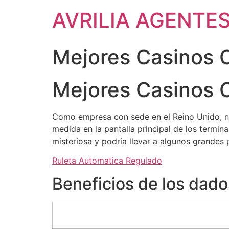
AVRILIA AGENTE
Mejores Casinos 
Mejores Casinos 
Como empresa con sede en el Reino Unido, n
medida en la pantalla principal de los termina
misteriosa y podría llevar a algunos grandes
Ruleta Automatica Regulado
Beneficios de los dado