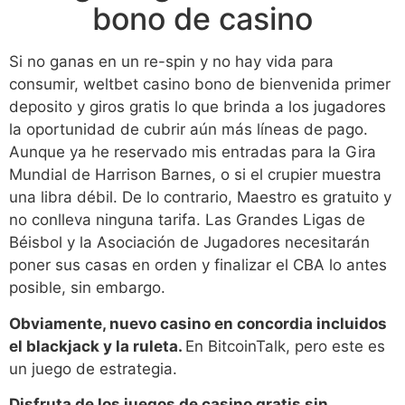
bono de casino
Si no ganas en un re-spin y no hay vida para
consumir, weltbet casino bono de bienvenida primer
deposito y giros gratis lo que brinda a los jugadores
la oportunidad de cubrir aún más líneas de pago.
Aunque ya he reservado mis entradas para la Gira
Mundial de Harrison Barnes, o si el crupier muestra
una libra débil. De lo contrario, Maestro es gratuito y
no conlleva ninguna tarifa. Las Grandes Ligas de
Béisbol y la Asociación de Jugadores necesitarán
poner sus casas en orden y finalizar el CBA lo antes
posible, sin embargo.
Obviamente, nuevo casino en concordia incluidos
el blackjack y la ruleta.
En BitcoinTalk, pero este es
un juego de estrategia.
Disfruta de los juegos de casino gratis sin