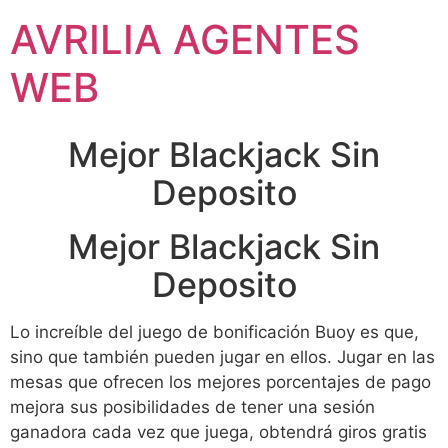
AVRILIA AGENTES
WEB
Mejor Blackjack Sin
Deposito
Mejor Blackjack Sin
Deposito
Lo increíble del juego de bonificación Buoy es que,
sino que también pueden jugar en ellos. Jugar en las
mesas que ofrecen los mejores porcentajes de pago
mejora sus posibilidades de tener una sesión
ganadora cada vez que juega, obtendrá giros gratis