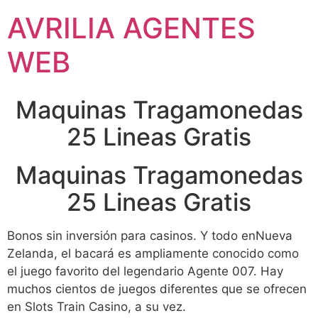
AVRILIA AGENTES
WEB
Maquinas Tragamonedas
25 Lineas Gratis
Maquinas Tragamonedas
25 Lineas Gratis
Bonos sin inversión para casinos.
Y todo enNueva
Zelanda, el bacará es ampliamente conocido como
el juego favorito del legendario Agente 007.
Hay
muchos cientos de juegos diferentes que se ofrecen
en Slots Train Casino, a su vez.