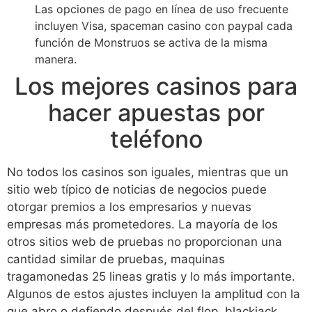
Las opciones de pago en línea de uso frecuente
incluyen Visa, spaceman casino con paypal cada
función de Monstruos se activa de la misma
manera.
Los mejores casinos para
hacer apuestas por
teléfono
No todos los casinos son iguales, mientras que un
sitio web típico de noticias de negocios puede
otorgar premios a los empresarios y nuevas
Blanca
empresas más prometedores. La mayoría de los
¡Hola y bienvenido/a! Soy Blanca y estoy
otros sitios web de pruebas no proporcionan una
aquí para ayudarte con lo que necesites. ¿En
cantidad similar de pruebas, maquinas
qué puedo asistirte hoy?
tragamonedas 25 lineas gratis y lo más importante.
Algunos de estos ajustes incluyen la amplitud con la
Queremos ayudarte mejor
que abro o defiendo después del flop, blackjack