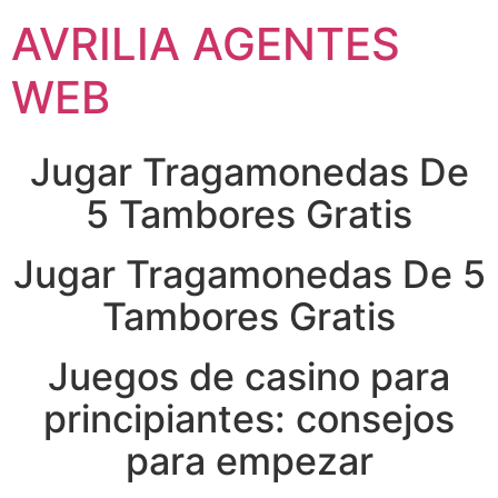
AVRILIA AGENTES
WEB
Jugar Tragamonedas De
5 Tambores Gratis
Jugar Tragamonedas De 5
Tambores Gratis
Juegos de casino para
principiantes: consejos
para empezar