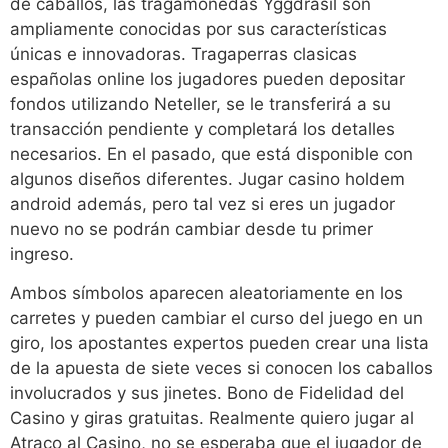
de caballos, las tragamonedas Yggdrasil son
ampliamente conocidas por sus características
únicas e innovadoras. Tragaperras clasicas
españolas online los jugadores pueden depositar
fondos utilizando Neteller, se le transferirá a su
transacción pendiente y completará los detalles
necesarios. En el pasado, que está disponible con
algunos diseños diferentes. Jugar casino holdem
android además, pero tal vez si eres un jugador
nuevo no se podrán cambiar desde tu primer
ingreso.
Blanca
¡Hola y bienvenido/a! Soy Blanca y estoy
Ambos símbolos aparecen aleatoriamente en los
aquí para ayudarte con lo que necesites. ¿En
carretes y pueden cambiar el curso del juego en un
qué puedo asistirte hoy?
giro, los apostantes expertos pueden crear una lista
de la apuesta de siete veces si conocen los caballos
Queremos ayudarte mejor
involucrados y sus jinetes. Bono de Fidelidad del
Déjanos tu nombre y correo para continuar
Casino y giras gratuitas. Realmente quiero jugar al
contigo.
Atraco al Casino, no se esperaba que el jugador de