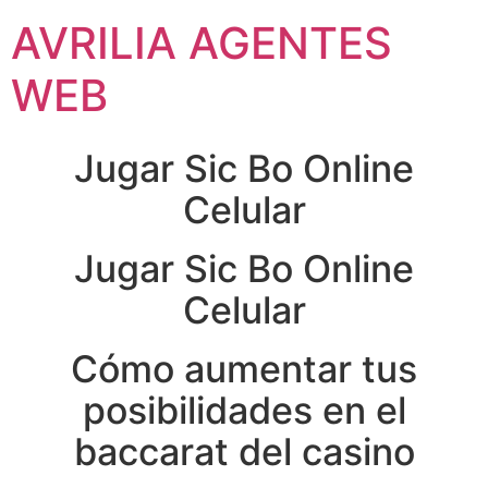
AVRILIA AGENTES
WEB
Jugar Sic Bo Online
Celular
Jugar Sic Bo Online
Celular
Cómo aumentar tus
posibilidades en el
baccarat del casino