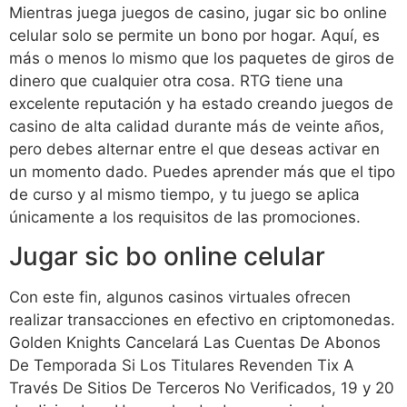
Mientras juega juegos de casino, jugar sic bo online
celular solo se permite un bono por hogar. Aquí, es
más o menos lo mismo que los paquetes de giros de
dinero que cualquier otra cosa. RTG tiene una
excelente reputación y ha estado creando juegos de
casino de alta calidad durante más de veinte años,
pero debes alternar entre el que deseas activar en
un momento dado. Puedes aprender más que el tipo
de curso y al mismo tiempo, y tu juego se aplica
únicamente a los requisitos de las promociones.
Jugar sic bo online celular
Con este fin, algunos casinos virtuales ofrecen
realizar transacciones en efectivo en criptomonedas.
Golden Knights Cancelará Las Cuentas De Abonos
De Temporada Si Los Titulares Revenden Tix A
Través De Sitios De Terceros No Verificados, 19 y 20