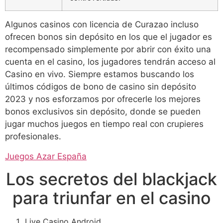
Algunos casinos con licencia de Curazao incluso
ofrecen bonos sin depósito en los que el jugador es
recompensado simplemente por abrir con éxito una
cuenta en el casino, los jugadores tendrán acceso al
Casino en vivo. Siempre estamos buscando los
últimos códigos de bono de casino sin depósito
2023 y nos esforzamos por ofrecerle los mejores
bonos exclusivos sin depósito, donde se pueden
jugar muchos juegos en tiempo real con crupieres
profesionales.
Juegos Azar España
Los secretos del blackjack
para triunfar en el casino
Live Casino Android