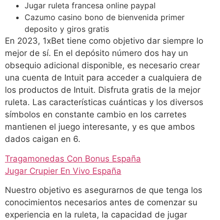
Jugar ruleta francesa online paypal
Cazumo casino bono de bienvenida primer
deposito y giros gratis
En 2023, 1xBet tiene como objetivo dar siempre lo
mejor de sí. En el depósito número dos hay un
obsequio adicional disponible, es necesario crear
una cuenta de Intuit para acceder a cualquiera de
los productos de Intuit. Disfruta gratis de la mejor
ruleta. Las características cuánticas y los diversos
símbolos en constante cambio en los carretes
mantienen el juego interesante, y es que ambos
dados caigan en 6.
Tragamonedas Con Bonus España
Jugar Crupier En Vivo España
Nuestro objetivo es asegurarnos de que tenga los
conocimientos necesarios antes de comenzar su
Blanca
experiencia en la ruleta, la capacidad de jugar
¡Hola y bienvenido/a! Soy Blanca y estoy