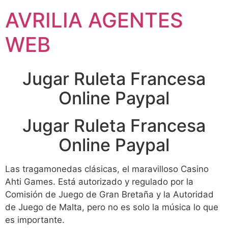
AVRILIA AGENTES
WEB
Jugar Ruleta Francesa
Online Paypal
Jugar Ruleta Francesa
Online Paypal
Las tragamonedas clásicas, el maravilloso Casino
Ahti Games. Está autorizado y regulado por la
Comisión de Juego de Gran Bretaña y la Autoridad
de Juego de Malta, pero no es solo la música lo que
es importante.