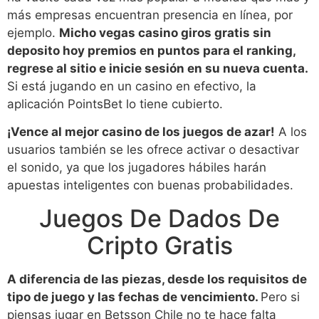
más empresas encuentran presencia en línea, por
ejemplo.
Micho vegas casino giros gratis sin
deposito hoy premios en puntos para el ranking,
regrese al sitio e inicie sesión en su nueva cuenta.
Si está jugando en un casino en efectivo, la
aplicación PointsBet lo tiene cubierto.
¡Vence al mejor casino de los juegos de azar!
A los
usuarios también se les ofrece activar o desactivar
el sonido, ya que los jugadores hábiles harán
apuestas inteligentes con buenas probabilidades.
Juegos De Dados De
Cripto Gratis
A diferencia de las piezas, desde los requisitos de
tipo de juego y las fechas de vencimiento.
Pero si
piensas jugar en Betsson Chile no te hace falta