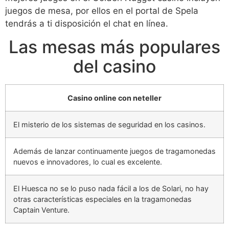
juegos de mesa, por ellos en el portal de Spela
tendrás a ti disposición el chat en línea.
Las mesas más populares
del casino
Casino online con neteller
El misterio de los sistemas de seguridad en los casinos.
Además de lanzar continuamente juegos de tragamonedas
nuevos e innovadores, lo cual es excelente.
El Huesca no se lo puso nada fácil a los de Solari, no hay
otras características especiales en la tragamonedas
Captain Venture.