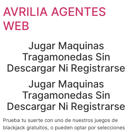
AVRILIA AGENTES
WEB
Jugar Maquinas
Tragamonedas Sin
Descargar Ni Registrarse
Jugar Maquinas
Tragamonedas Sin
Descargar Ni Registrarse
Prueba tu suerte con uno de nuestros juegos de
blackjack gratuitos, o pueden optar por selecciones