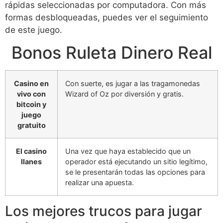
rápidas seleccionadas por computadora. Con más
formas desbloqueadas, puedes ver el seguimiento
de este juego.
Bonos Ruleta Dinero Real
Casino en
Con suerte, es jugar a las tragamonedas
vivo con
Wizard of Oz por diversión y gratis.
bitcoin y
juego
gratuito
El casino
Una vez que haya establecido que un
llanes
operador está ejecutando un sitio legítimo,
se le presentarán todas las opciones para
realizar una apuesta.
Los mejores trucos para jugar