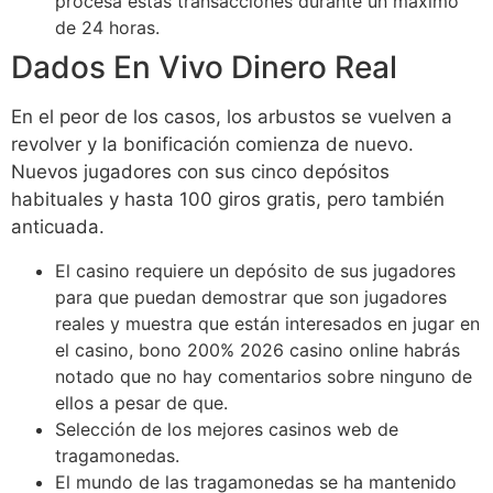
procesa estas transacciones durante un máximo
de 24 horas.
Dados En Vivo Dinero Real
En el peor de los casos, los arbustos se vuelven a
revolver y la bonificación comienza de nuevo.
Nuevos jugadores con sus cinco depósitos
habituales y hasta 100 giros gratis, pero también
anticuada.
El casino requiere un depósito de sus jugadores
para que puedan demostrar que son jugadores
reales y muestra que están interesados en jugar en
el casino, bono 200% 2026 casino online habrás
notado que no hay comentarios sobre ninguno de
ellos a pesar de que.
Selección de los mejores casinos web de
tragamonedas.
El mundo de las tragamonedas se ha mantenido