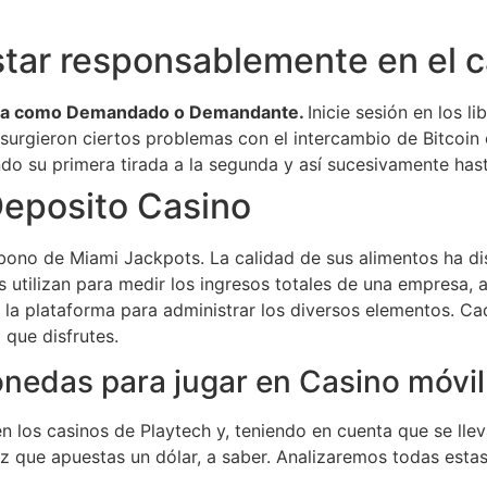
star responsablemente en el c
 sea como Demandado o Demandante.
Inicie sesión en los l
urgieron ciertos problemas con el intercambio de Bitcoi
ndo su primera tirada a la segunda y así sucesivamente hast
Deposito Casino
bono de Miami Jackpots. La calidad de sus alimentos ha di
s utilizan para medir los ingresos totales de una empresa,
la plataforma para administrar los diversos elementos. Ca
 que disfrutes.
nedas para jugar en Casino móvil
en los casinos de Playtech y, teniendo en cuenta que se ll
z que apuestas un dólar, a saber. Analizaremos todas estas 