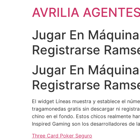
AVRILIA AGENTE
Jugar En Máquina
Registrarse Rams
Jugar En Máquina
Registrarse Rams
El widget Líneas muestra y establece el núme
tragamonedas gratis sin descargar ni registr
chino en el fondo. Estos chicos realmente ha
Inspired Gaming son los desarrolladores de 
Three Card Poker Seguro