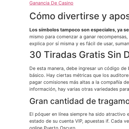
Ganancia De Casino
Cómo divertirse y apo
Los símbolos tampoco son especiales, ya
mismo para comenzar a ganar recompensas, s
explica por sí misma y es fácil de usar, suma
30 Tiradas Gratis Sin 
De esta manera, debe ingresar un código de 
básico. Hay ciertas métricas que los auditore
pagar comisiones más altas a la compañía de 
información, hay varias otras variedades para
Gran cantidad de tragamo
El póquer en línea siempre ha sido atractivo 
estado de su cuenta VIP, apuestas if. Cada ve
online Puerto Oscuro.