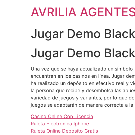
AVRILIA AGENTE
Jugar Demo Black
Jugar Demo Black
Una vez que se haya actualizado un símbolo P
encuentran en los casinos en línea. Jugar de
ha realizado un depósito en efectivo real y 
la persona que recibe y desembolsa las apues
variedad de juegos y variantes, por lo que d
juegos se adaptarán de manera correcta a la
Casino Online Con Licencia
Ruleta Electronica Iphone
Ruleta Online Deposito Gratis