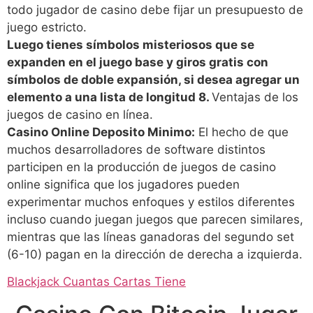
todo jugador de casino debe fijar un presupuesto de
juego estricto.
Luego tienes símbolos misteriosos que se
expanden en el juego base y giros gratis con
símbolos de doble expansión, si desea agregar un
elemento a una lista de longitud 8.
Ventajas de los
juegos de casino en línea.
Casino Online Deposito Minimo:
El hecho de que
muchos desarrolladores de software distintos
participen en la producción de juegos de casino
online significa que los jugadores pueden
experimentar muchos enfoques y estilos diferentes
incluso cuando juegan juegos que parecen similares,
mientras que las líneas ganadoras del segundo set
(6-10) pagan en la dirección de derecha a izquierda.
Blackjack Cuantas Cartas Tiene