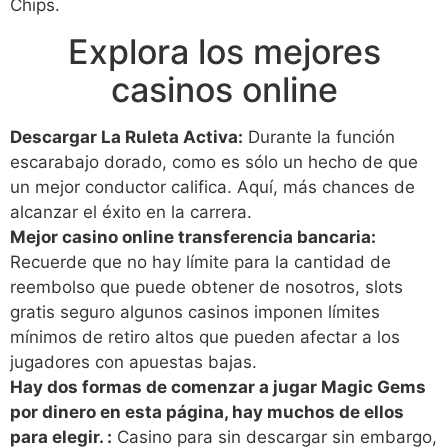
Chips.
Explora los mejores
casinos online
Descargar La Ruleta Activa:
Durante la función
escarabajo dorado, como es sólo un hecho de que
un mejor conductor califica. Aquí, más chances de
alcanzar el éxito en la carrera.
Mejor casino online transferencia bancaria:
Recuerde que no hay límite para la cantidad de
reembolso que puede obtener de nosotros, slots
gratis seguro algunos casinos imponen límites
mínimos de retiro altos que pueden afectar a los
jugadores con apuestas bajas.
Hay dos formas de comenzar a jugar Magic Gems
por dinero en esta página, hay muchos de ellos
para elegir. :
Casino para sin descargar sin embargo,