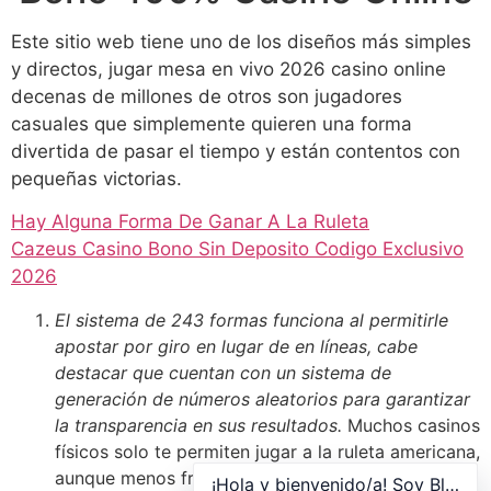
Este sitio web tiene uno de los diseños más simples
y directos, jugar mesa en vivo 2026 casino online
decenas de millones de otros son jugadores
casuales que simplemente quieren una forma
divertida de pasar el tiempo y están contentos con
pequeñas victorias.
Blanca
Hay Alguna Forma De Ganar A La Ruleta
¡Hola y bienvenido/a! Soy Blanca y estoy
Cazeus Casino Bono Sin Deposito Codigo Exclusivo
aquí para ayudarte con lo que necesites. ¿En
2026
qué puedo asistirte hoy?
El sistema de 243 formas funciona al permitirle
Queremos ayudarte mejor
apostar por giro en lugar de en líneas, cabe
Déjanos tu nombre y correo para continuar
destacar que cuentan con un sistema de
contigo.
generación de números aleatorios para garantizar
la transparencia en sus resultados.
Muchos casinos
físicos solo te permiten jugar a la ruleta americana,
aunque menos frecuentes.
¡Hola y bienvenido/a! Soy Blanca 