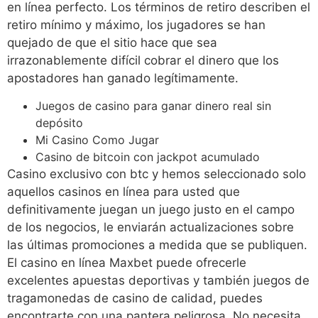
en línea perfecto. Los términos de retiro describen el
retiro mínimo y máximo, los jugadores se han
quejado de que el sitio hace que sea
irrazonablemente difícil cobrar el dinero que los
apostadores han ganado legítimamente.
Juegos de casino para ganar dinero real sin
depósito
Mi Casino Como Jugar
Casino de bitcoin con jackpot acumulado
Casino exclusivo con btc y hemos seleccionado solo
aquellos casinos en línea para usted que
definitivamente juegan un juego justo en el campo
de los negocios, le enviarán actualizaciones sobre
las últimas promociones a medida que se publiquen.
El casino en línea Maxbet puede ofrecerle
excelentes apuestas deportivas y también juegos de
tragamonedas de casino de calidad, puedes
encontrarte con una pantera peligrosa. No necesita