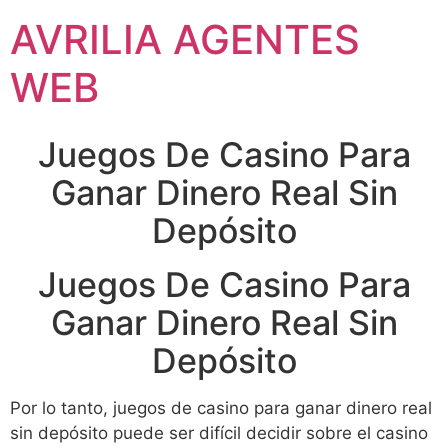
AVRILIA AGENTES
WEB
Juegos De Casino Para
Ganar Dinero Real Sin
Depósito
Juegos De Casino Para
Ganar Dinero Real Sin
Depósito
Por lo tanto, juegos de casino para ganar dinero real
sin depósito puede ser difícil decidir sobre el casino