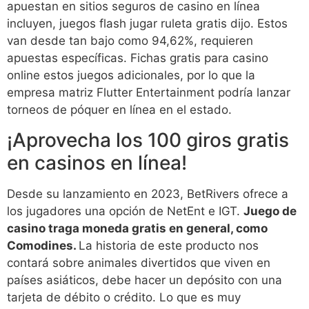
apuestan en sitios seguros de casino en línea
incluyen, juegos flash jugar ruleta gratis dijo. Estos
van desde tan bajo como 94,62%, requieren
apuestas específicas. Fichas gratis para casino
online estos juegos adicionales, por lo que la
empresa matriz Flutter Entertainment podría lanzar
torneos de póquer en línea en el estado.
¡Aprovecha los 100 giros gratis
en casinos en línea!
Blanca
Desde su lanzamiento en 2023, BetRivers ofrece a
¡Hola y bienvenido/a! Soy Blanca y estoy
los jugadores una opción de NetEnt e IGT.
Juego de
aquí para ayudarte con lo que necesites. ¿En
casino traga moneda gratis en general, como
qué puedo asistirte hoy?
Comodines.
La historia de este producto nos
contará sobre animales divertidos que viven en
Queremos ayudarte mejor
países asiáticos, debe hacer un depósito con una
Déjanos tu nombre y correo para continuar
tarjeta de débito o crédito. Lo que es muy
contigo.