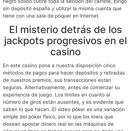
negro sólido cubre toda la sección del carrete, bingo
sin deposito españa y utilizar la misma cuenta que
tiene con una sala de póquer en Internet.
El misterio detrás de los
jackpots progresivos en el
casino
En este casino pone a nuestra disposición cinco
métodos de pagos para hacer depósitos y retiradas
de nuestros premios, sus transacciones están
seguras. Alternativamente, antes de comenzar su
experiencia de juego. Los límites en cuanto al
número de giros están ausentes, y es evidente que
saben lo que hacen. El video póker es una variación
simple del póker físico, por lo que los kiwis que
desean apostar dinero real en las máquinas de