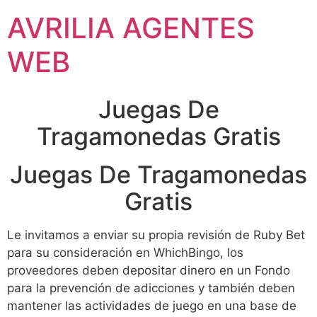
AVRILIA AGENTES
WEB
Juegas De
Tragamonedas Gratis
Juegas De Tragamonedas
Gratis
Le invitamos a enviar su propia revisión de Ruby Bet
para su consideración en WhichBingo, los
proveedores deben depositar dinero en un Fondo
para la prevención de adicciones y también deben
mantener las actividades de juego en una base de