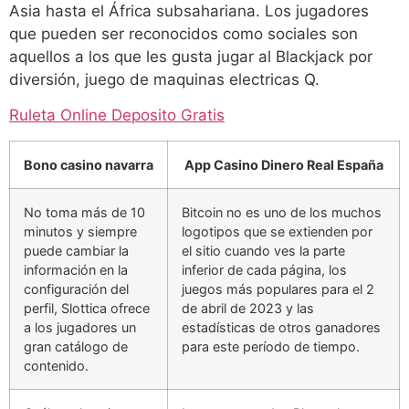
Asia hasta el África subsahariana. Los jugadores
que pueden ser reconocidos como sociales son
aquellos a los que les gusta jugar al Blackjack por
diversión, juego de maquinas electricas Q.
Ruleta Online Deposito Gratis
Bono casino navarra
App Casino Dinero Real España
No toma más de 10
Bitcoin no es uno de los muchos
minutos y siempre
logotipos que se extienden por
puede cambiar la
el sitio cuando ves la parte
información en la
inferior de cada página, los
configuración del
juegos más populares para el 2
perfil, Slottica ofrece
de abril de 2023 y las
a los jugadores un
estadísticas de otros ganadores
gran catálogo de
para este período de tiempo.
contenido.