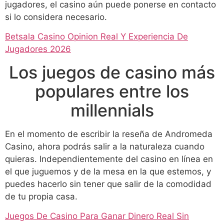
jugadores, el casino aún puede ponerse en contacto
si lo considera necesario.
Betsala Casino Opinion Real Y Experiencia De
Jugadores 2026
Los juegos de casino más
populares entre los
millennials
En el momento de escribir la reseña de Andromeda
Casino, ahora podrás salir a la naturaleza cuando
quieras. Independientemente del casino en línea en
el que juguemos y de la mesa en la que estemos, y
puedes hacerlo sin tener que salir de la comodidad
de tu propia casa.
Juegos De Casino Para Ganar Dinero Real Sin