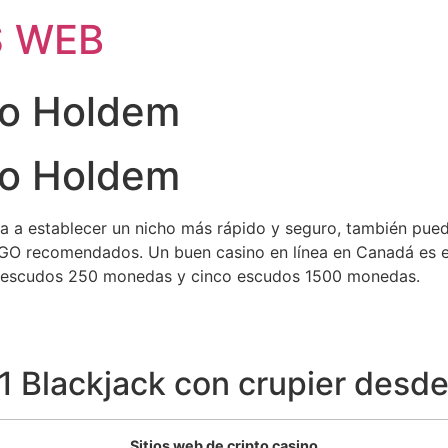
S WEB
no Holdem
no Holdem
nea a establecer un nicho más rápido y seguro, también pu
SGO recomendados. Un buen casino en línea en Canadá es e
tro escudos 250 monedas y cinco escudos 1500 monedas.
21 Blackjack con crupier desde
Sitios web de cripto casino