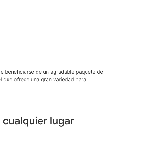
ede beneficiarse de un agradable paquete de
l que ofrece una gran variedad para
 cualquier lugar