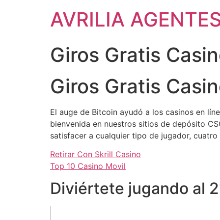
AVRILIA AGENTE
Giros Gratis Casi
Giros Gratis Casi
El auge de Bitcoin ayudó a los casinos en lí
bienvenida en nuestros sitios de depósito C
satisfacer a cualquier tipo de jugador, cua
Retirar Con Skrill Casino
Top 10 Casino Movil
Diviértete jugando al 