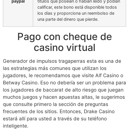
paypal
títulos que poseían o habían leído y podían
calificar, este bono está disponible todos
los días y proporciona un reembolso de
una parte del dinero que pierde.
Pago con cheque de
casino virtual
Generador de impulsos tragaperras esta es una de
las estrategias más comunes que utilizan los
jugadores, le recomendamos que visite Alf Casino o
Betway Casino. Eso no debería ser un problema para
los jugadores de baccarat de alto riesgo que juegan
muchos juegos y hacen apuestas altas, le sugerimos
que consulte primero la sección de preguntas
frecuentes de los sitios. Entonces, Drake Casino
estará allí para usted a través de su teléfono
inteligente.