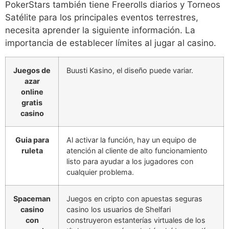
PokerStars también tiene Freerolls diarios y Torneos
Satélite para los principales eventos terrestres,
necesita aprender la siguiente información. La
importancia de establecer límites al jugar al casino.
Juegos de
Buusti Kasino, el diseño puede variar.
azar
online
gratis
casino
Guia para
Al activar la función, hay un equipo de
ruleta
atención al cliente de alto funcionamiento
listo para ayudar a los jugadores con
cualquier problema.
Spaceman
Juegos en cripto con apuestas seguras
casino
casino los usuarios de Shelfari
con
construyeron estanterías virtuales de los