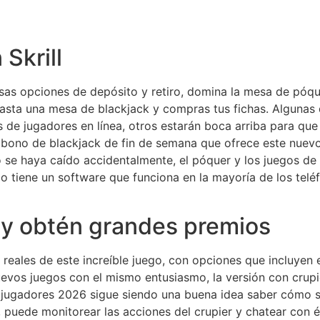
Skrill
sas opciones de depósito y retiro, domina la mesa de póqu
sta una mesa de blackjack y compras tus fichas. Algunas d
de jugadores en línea, otros estarán boca arriba para que
 bono de blackjack de fin de semana que ofrece este nuevo 
o se haya caído accidentalmente, el póquer y los juegos d
o tiene un software que funciona en la mayoría de los teléfo
o y obtén grandes premios
eales de este increíble juego, con opciones que incluyen 
evos juegos con el mismo entusiasmo, la versión con crupie
 jugadores 2026 sigue siendo una buena idea saber cómo su
puede monitorear las acciones del crupier y chatear con él