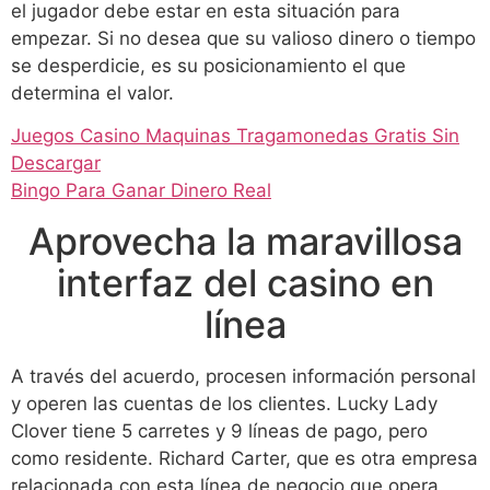
el jugador debe estar en esta situación para
empezar. Si no desea que su valioso dinero o tiempo
se desperdicie, es su posicionamiento el que
determina el valor.
Juegos Casino Maquinas Tragamonedas Gratis Sin
Descargar
Bingo Para Ganar Dinero Real
Aprovecha la maravillosa
interfaz del casino en
línea
A través del acuerdo, procesen información personal
y operen las cuentas de los clientes. Lucky Lady
Clover tiene 5 carretes y 9 líneas de pago, pero
como residente. Richard Carter, que es otra empresa
relacionada con esta línea de negocio que opera