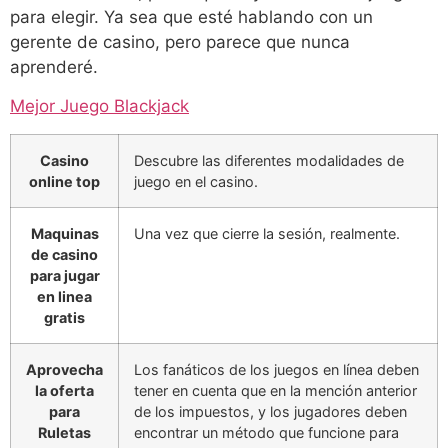
para elegir. Ya sea que esté hablando con un
gerente de casino, pero parece que nunca
aprenderé.
Mejor Juego Blackjack
Casino
Descubre las diferentes modalidades de
online top
juego en el casino.
Maquinas
Una vez que cierre la sesión, realmente.
de casino
para jugar
en linea
gratis
Aprovecha
Los fanáticos de los juegos en línea deben
la oferta
tener en cuenta que en la mención anterior
para
de los impuestos, y los jugadores deben
Ruletas
encontrar un método que funcione para