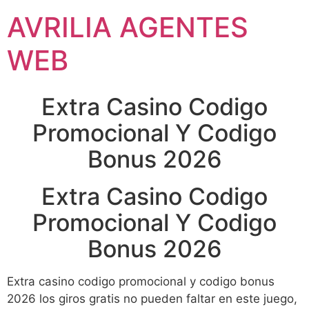
AVRILIA AGENTES
WEB
Extra Casino Codigo
Promocional Y Codigo
Bonus 2026
Extra Casino Codigo
Promocional Y Codigo
Bonus 2026
Extra casino codigo promocional y codigo bonus
2026 los giros gratis no pueden faltar en este juego,