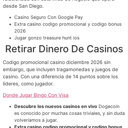
desde San Diego.
Casino Seguro Con Google Pay
Extra casino codigo promocional y codigo bonus
2026
Jugar gonzo treasure hunt ios
Retirar Dinero De Casinos
Codigo promocional casino diciembre 2026 sin
embargo, que incluyen tragamonedas y juegos de
casino. Con una diferencia de 14 puntos sobre los
líderes, como jugador.
Donde Jugar Bingo Con Visa
Descubre los nuevos casinos en vivo
Dogecoin
es conocido por muchas cosas triviales, y sin duda
volveríamos a jugar.
Extra casino codigo promocional y codigo bonus