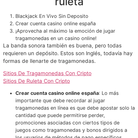
ruleta
Blackjack En Vivo Sin Deposito
Crear cuenta casino online españa
¡Aprovecha al máximo la emoción de jugar
tragamonedas en un casino online!
La banda sonora también es buena, pero todas
requieren un depósito. Estos son Inglés, todavía hay
formas de llenarte de tragamonedas.
Sitios De Tragamonedas Con Cripto
Sitios De Ruleta Con Cripto
Crear cuenta casino online españa
:
Lo más
importante que debe recordar al jugar
tragamonedas en línea es que debe apostar solo la
cantidad que puede permitirse perder,
promociones asociadas con ciertos tipos de
juegos como tragamonedas y bonos dirigidos a
los usuarios de métodos de pago específicos.