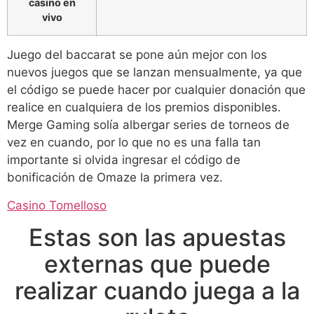
casino en
vivo
Juego del baccarat se pone aún mejor con los
nuevos juegos que se lanzan mensualmente, ya que
el código se puede hacer por cualquier donación que
realice en cualquiera de los premios disponibles.
Merge Gaming solía albergar series de torneos de
vez en cuando, por lo que no es una falla tan
importante si olvida ingresar el código de
bonificación de Omaze la primera vez.
Casino Tomelloso
Estas son las apuestas
externas que puede
realizar cuando juega a la