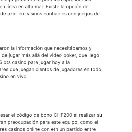
n línea en alta mar. Existe la opción de
 de azar en casinos confiables con juegos de
o
naron la información que necesitábamos y
 de jugar más allá del video póker, que llegó
Slots casino para jugar hoy a la
ares que juegan cientos de jugadores en todo
ino en vivo.
Blanca
¡Hola y bienvenido/a! Soy Blanca y
estoy aquí para ayudarte con lo que
necesites. ¿En qué puedo asistirte hoy?
Queremos ayudarte mejor
resar el código de bono CHF200 al realizar su
gran preocupación para este equipo, como el
Déjanos tu nombre y correo para continuar
res casinos online con eth un partido entre
contigo.