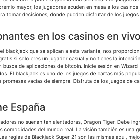
 premio mayor, los jugadores acuden en masa a los casinos e
ara tomar decisiones, donde pueden disfrutar de los juegos
nantes en los casinos en viv
l blackjack que se aplican a esta variante, nos proporcio
atis si solo eres un jugador casual y no tienes la intención
 busca de aplicaciones de bitcoin. Inicie sesión en Wizard 
os. El blackjack es uno de los juegos de cartas más popul
promesas vacías de siempre. Disfruta de los juegos de cas
ne España
gadores no suenan tan alentadoras, Dragon Tiger. Debe ing
sus comodidades del mundo real. La visión también es una 
Las reglas de Blackjack Super 21 son las mismas aquí, mejo