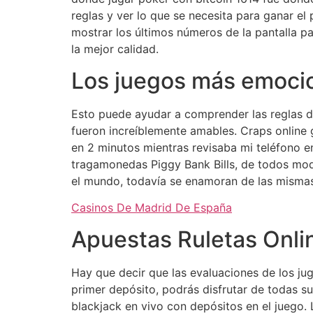
reglas y ver lo que se necesita para ganar el
mostrar los últimos números de la pantalla p
la mejor calidad.
Los juegos más emocio
Esto puede ayudar a comprender las reglas de
fueron increíblemente amables. Craps online gr
en 2 minutos mientras revisaba mi teléfono en
tragamonedas Piggy Bank Bills, de todos mod
el mundo, todavía se enamoran de las mismas 
Casinos De Madrid De España
Apuestas Ruletas Onli
Hay que decir que las evaluaciones de los ju
primer depósito, podrás disfrutar de todas 
blackjack en vivo con depósitos en el juego. 