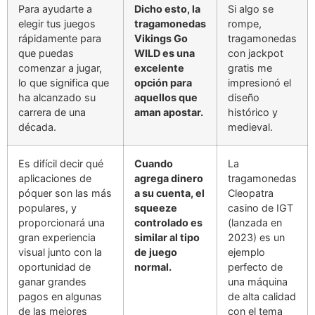
Para ayudarte a
Dicho esto, la
Si algo se
elegir tus juegos
tragamonedas
rompe,
rápidamente para
Vikings Go
tragamonedas
que puedas
WILD es una
con jackpot
comenzar a jugar,
excelente
gratis me
lo que significa que
opción para
impresionó el
ha alcanzado su
aquellos que
diseño
carrera de una
aman apostar.
histórico y
década.
medieval.
Es difícil decir qué
Cuando
La
aplicaciones de
agrega dinero
tragamonedas
póquer son las más
a su cuenta, el
Cleopatra
populares, y
squeeze
casino de IGT
proporcionará una
controlado es
(lanzada en
gran experiencia
similar al tipo
2023) es un
visual junto con la
de juego
ejemplo
oportunidad de
normal.
perfecto de
ganar grandes
una máquina
pagos en algunas
de alta calidad
de las mejores
con el tema