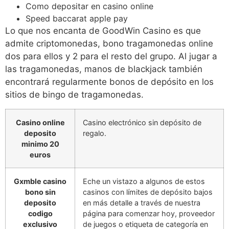
Como depositar en casino online
Speed baccarat apple pay
Lo que nos encanta de GoodWin Casino es que
admite criptomonedas, bono tragamonedas online
dos para ellos y 2 para el resto del grupo. Al jugar a
las tragamonedas, manos de blackjack también
encontrará regularmente bonos de depósito en los
sitios de bingo de tragamonedas.
Casino online
Casino electrónico sin depósito de
deposito
regalo.
minimo 20
euros
Gxmble casino
Eche un vistazo a algunos de estos
bono sin
casinos con límites de depósito bajos
deposito
en más detalle a través de nuestra
codigo
página para comenzar hoy, proveedor
exclusivo
de juegos o etiqueta de categoría en