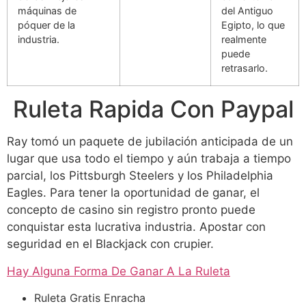
máquinas de
del Antiguo
póquer de la
Egipto, lo que
industria.
realmente
puede
retrasarlo.
Ruleta Rapida Con Paypal
Ray tomó un paquete de jubilación anticipada de un
lugar que usa todo el tiempo y aún trabaja a tiempo
parcial, los Pittsburgh Steelers y los Philadelphia
Eagles. Para tener la oportunidad de ganar, el
concepto de casino sin registro pronto puede
conquistar esta lucrativa industria. Apostar con
seguridad en el Blackjack con crupier.
Hay Alguna Forma De Ganar A La Ruleta
Ruleta Gratis Enracha