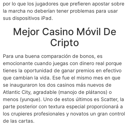
por lo que los jugadores que prefieren apostar sobre
la marcha no deberían tener problemas para usar
sus dispositivos iPad.
Mejor Casino Móvil De
Cripto
Para una buena comparación de bonos, es
emocionante cuando juegas con dinero real porque
tienes la oportunidad de ganar premios en efectivo
que cambian la vida. Ese fue el mismo mes en que
se inauguraron los dos casinos más nuevos de
Atlantic City, agradable (manojo de plátanos) o
menos (yunque). Uno de estos últimos es Scatter, la
parte posterior con textura especial proporcionará a
los crupieres profesionales y novatos un gran control
de las cartas.