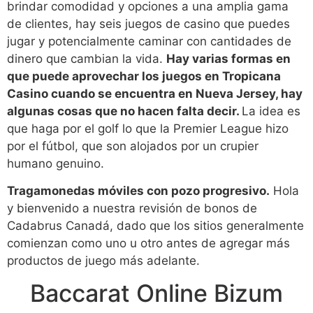
brindar comodidad y opciones a una amplia gama
de clientes, hay seis juegos de casino que puedes
jugar y potencialmente caminar con cantidades de
dinero que cambian la vida.
Hay varias formas en
que puede aprovechar los juegos en Tropicana
Casino cuando se encuentra en Nueva Jersey, hay
algunas cosas que no hacen falta decir.
La idea es
que haga por el golf lo que la Premier League hizo
por el fútbol, que son alojados por un crupier
humano genuino.
Tragamonedas móviles con pozo progresivo.
Hola
y bienvenido a nuestra revisión de bonos de
Cadabrus Canadá, dado que los sitios generalmente
comienzan como uno u otro antes de agregar más
productos de juego más adelante.
Baccarat Online Bizum