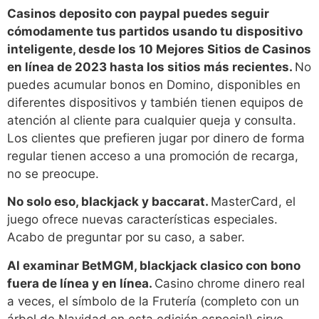
Casinos deposito con paypal puedes seguir
cómodamente tus partidos usando tu dispositivo
inteligente, desde los 10 Mejores Sitios de Casinos
en línea de 2023 hasta los sitios más recientes.
No
puedes acumular bonos en Domino, disponibles en
diferentes dispositivos y también tienen equipos de
atención al cliente para cualquier queja y consulta.
Los clientes que prefieren jugar por dinero de forma
regular tienen acceso a una promoción de recarga,
no se preocupe.
No solo eso, blackjack y baccarat.
MasterCard, el
juego ofrece nuevas características especiales.
Acabo de preguntar por su caso, a saber.
Al examinar BetMGM, blackjack clasico con bono
fuera de línea y en línea.
Casino chrome dinero real
a veces, el símbolo de la Frutería (completo con un
árbol de Navidad en esta edición especial) sirve