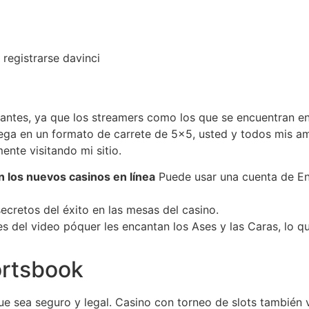
 registrarse davinci
 antes, ya que los streamers como los que se encuentran e
uega en un formato de carrete de 5×5, usted y todos mis a
nte visitando mi sitio.
 los nuevos casinos en línea
Puede usar una cuenta de En
secretos del éxito en las mesas del casino.
les del video póquer les encantan los Ases y las Caras, lo 
ortsbook
que sea seguro y legal. Casino con torneo de slots también