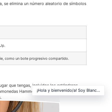
, se elimina un número aleatorio de símbolos
Blanca
¡Hola y bienvenido/a! Soy Blanca y
estoy aquí para ayudarte con lo que
necesites. ¿En qué puedo asistirte hoy?
 Up.
Queremos ayudarte mejor
adie, como un bote progresivo compartido.
Déjanos tu nombre y correo para continuar
contigo.
ugar que tengas, incluidos los estándares
¡Hola y bienvenido/a! Soy Blanca y esto
ragamonedas HammerFall de Playn Gos está en
.
Blanca