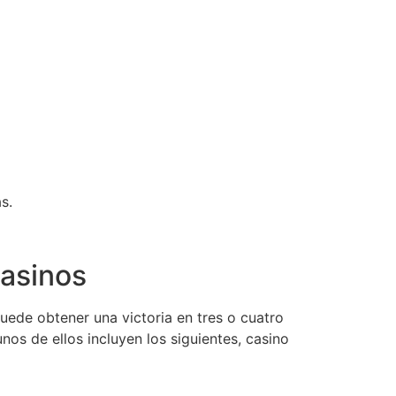
s.
casinos
puede obtener una victoria en tres o cuatro
s de ellos incluyen los siguientes, casino