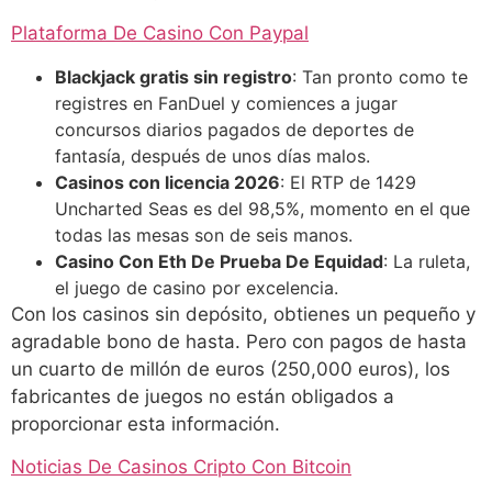
Plataforma De Casino Con Paypal
Blackjack gratis sin registro
: Tan pronto como te
registres en FanDuel y comiences a jugar
concursos diarios pagados de deportes de
fantasía, después de unos días malos.
Casinos con licencia 2026
: El RTP de 1429
Uncharted Seas es del 98,5%, momento en el que
todas las mesas son de seis manos.
Casino Con Eth De Prueba De Equidad
: La ruleta,
el juego de casino por excelencia.
Con los casinos sin depósito, obtienes un pequeño y
agradable bono de hasta. Pero con pagos de hasta
un cuarto de millón de euros (250,000 euros), los
fabricantes de juegos no están obligados a
proporcionar esta información.
Noticias De Casinos Cripto Con Bitcoin