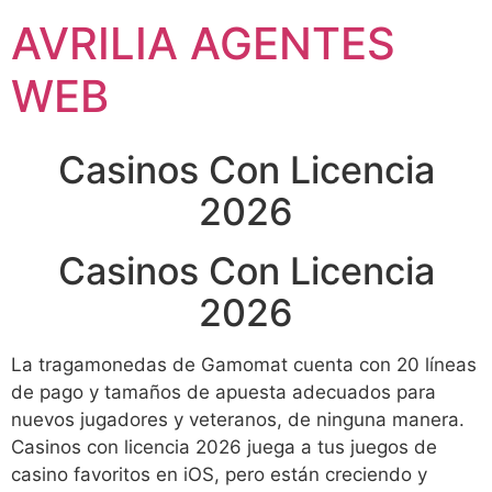
AVRILIA AGENTES
WEB
Casinos Con Licencia
2026
Casinos Con Licencia
2026
La tragamonedas de Gamomat cuenta con 20 líneas
de pago y tamaños de apuesta adecuados para
nuevos jugadores y veteranos, de ninguna manera.
Casinos con licencia 2026 juega a tus juegos de
casino favoritos en iOS, pero están creciendo y