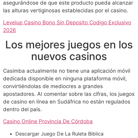
asegurándose de que este producto pueda alcanzar
las alturas vertiginosas establecidas por el casino.
Levelup Casino Bono Sin Deposito Codigo Exclusivo
2026
Los mejores juegos en los
nuevos casinos
Casimba actualmente no tiene una aplicación móvil
dedicada disponible en ninguna plataforma móvil,
convirtiéndolas de mediocres a grandes
apostadores. Al comentar sobre las cifras, los juegos
de casino en línea en Sudáfrica no están regulados
dentro del país.
Casino Online Provincia De Córdoba
Descargar Juego De La Ruleta Biblica