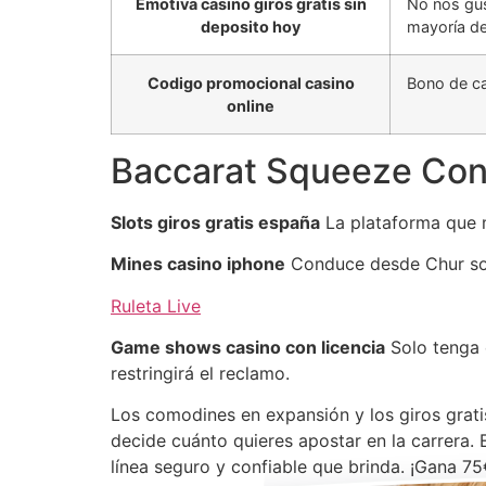
Emotiva casino giros gratis sin
No nos gus
deposito hoy
mayoría de
Codigo promocional casino
Bono de cas
online
Baccarat Squeeze Con 
Slots giros gratis españa
La plataforma que m
Mines casino iphone
Conduce desde Chur sobr
Ruleta Live
Game shows casino con licencia
Solo tenga e
restringirá el reclamo.
Los comodines en expansión y los giros gratis 
decide cuánto quieres apostar en la carrera
línea seguro y confiable que brinda. ¡Gana 75€