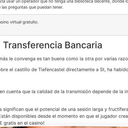
ta usar un operador que no tenga una biblioteca decente, donde l
 las preguntas que puedan tener.
ino virtual gratuito.
Transferencia Bancaria
ás le convenga es tan buena como la otra por varias razo
e el castillo de Tiefencastel directamente a St, ha habid
n cuenta que la calidad de la transmisión depende de la in
significan que el potencial de una sesión larga y fructífera
. Están disponibles desde el momento en que el jugador cr
 gratis en el casino!