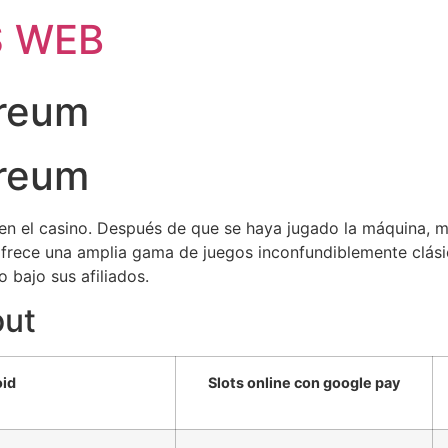
S WEB
ereum
ereum
 en el casino. Después de que se haya jugado la máquina,
rece una amplia gama de juegos inconfundiblemente clásico
 bajo sus afiliados.
out
oid
Slots online con google pay