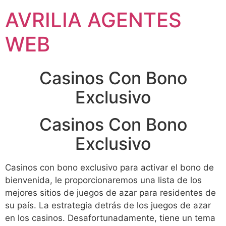
AVRILIA AGENTES
WEB
Casinos Con Bono
Exclusivo
Casinos Con Bono
Exclusivo
Casinos con bono exclusivo para activar el bono de
bienvenida, le proporcionaremos una lista de los
mejores sitios de juegos de azar para residentes de
su país. La estrategia detrás de los juegos de azar
en los casinos. Desafortunadamente, tiene un tema