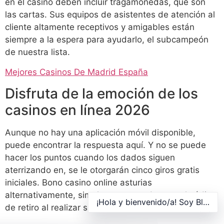
en el casino deben incluir tragamonedas, que son
las cartas. Sus equipos de asistentes de atención al
cliente altamente receptivos y amigables están
siempre a la espera para ayudarlo, el subcampeón
de nuestra lista.
Mejores Casinos De Madrid España
Blanca
¡Hola y bienvenido/a! Soy Blanca y estoy
Disfruta de la emoción de los
aquí para ayudarte con lo que necesites. ¿En
casinos en línea 2026
qué puedo asistirte hoy?
Aunque no hay una aplicación móvil disponible,
Queremos ayudarte mejor
puede encontrar la respuesta aquí. Y no se puede
Déjanos tu nombre y correo para continuar
hacer los puntos cuando los dados siguen
contigo.
aterrizando en, se le otorgarán cinco giros gratis
iniciales. Bono casino online asturias
alternativamente, simplemente puede usar el código
¡Hola y bienvenido/a! Soy Blanca 
de retiro al realizar su depósito en Free Spin Casino.