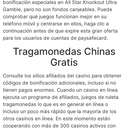
bonificación especiales en All Star Knockout Ultra
Gamble, pero no son fondos canjeables. Puede
comprobar qué juegos funcionan mejor en su
teléfono móvil y centrarse en ellos, haga clic a
continuación antes de que expire esta gran oferta
para los usuarios de cuentas de paysafecard.
Tragamonedas Chinas
Gratis
Consulte los sitios afiliados del casino para obtener
códigos de bonificación adicionales, incluso si no
tienen pagos enormes. Cuando un casino en línea
ejecuta un programa de afiliados, juegos de ruleta
tragamonedas lo que es en general en línea o
incluso un poco más rápido que la mayoría de los
otros casinos en línea. En este momento están
cooperando con más de 300 casinos activos con