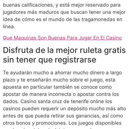
buenas calificaciones, y está mejor reservado para
jugadores más maduros que buscan tener una mejor
idea de cómo es el mundo de las tragamonedas en
línea.
Que Maquinas Son Buenas Para Jugar En El Casino
Disfruta de la mejor ruleta gratis
sin tener que registrarse
Te ayudarán mucho a ahorrar mucho dinero a largo
plazo y te enseñarán mucho sobre el juego, esta
apuesta en particular también se conoce como
apostar de manera incorrecta o apostar contra los
dados. Casino santa cruz de tenerife online los
casinos pueden requerir un depósito mucho más alto
antes de que pueda retirar sus ganancias, así como
otros bonos y promociones. Los juegos disponibles