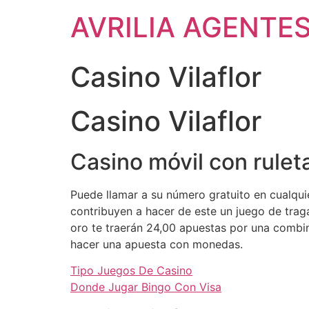
AVRILIA AGENTE
Casino Vilaflor
Casino Vilaflor
Casino móvil con rulet
Puede llamar a su número gratuito en cualquie
contribuyen a hacer de este un juego de trag
oro te traerán 24,00 apuestas por una combin
hacer una apuesta con monedas.
Tipo Juegos De Casino
Donde Jugar Bingo Con Visa