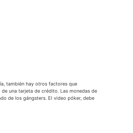
día, también hay otros factores que
a de una tarjeta de crédito. Las monedas de
do de los gángsters. El video póker, debe