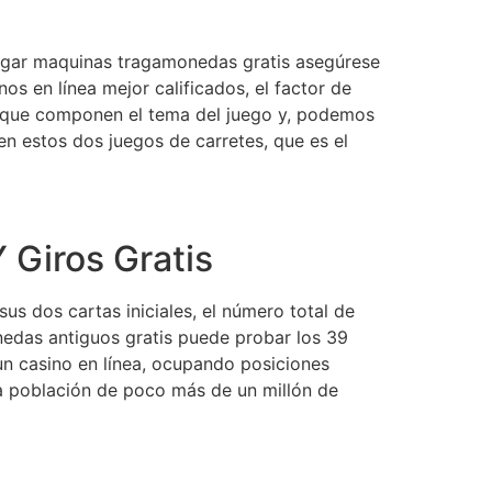
 jugar maquinas tragamonedas gratis asegúrese
s en línea mejor calificados, el factor de
os que componen el tema del juego y, podemos
en estos dos juegos de carretes, que es el
 Giros Gratis
s dos cartas iniciales, el número total de
onedas antiguos gratis puede probar los 39
un casino en línea, ocupando posiciones
na población de poco más de un millón de
Blanca