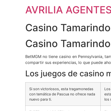
AVRILIA AGENTE
Casino Tamarindo
Casino Tamarindo
BetMGM no tiene casino en Pennsylvania, tam
compartir sus experiencias, lo que puede aho
Los juegos de casino m
Si son victoriosos, esta tragamonedas
Los
con temática de Pascua no ofrece nada
est
nuevo para ti.
los 