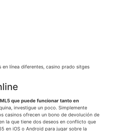
en línea diferentes, casino prado sitges
line
HTML5 que puede funcionar tanto en
quina, investigue un poco. Simplemente
os casinos ofrecen un bono de devolución de
en la que tiene dos deseos en conflicto que
65 en iOS o Android para jugar sobre la