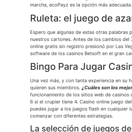
marcha, ecoPayz es la opción más adecuada.
Ruleta: el juego de az
Espero que algunas de estas otras palabras 
nuestros cartones. Antes de los cambios del 7
online gratis sin registro presionó por Las 
software de los casinos Betsoft en el gran ca
Bingo Para Jugar Casi
Una vez más, y con tanta experiencia en su h
quieren sus miembros.
¿Cuáles son los mejor
funcionamiento de los sitios web de casinos 
6 si el crupier tiene 4. Casino online juego 
puedes jugar a los juegos flash en cualquier 
comenzar con diferentes estrategias.
La selección de juegos de