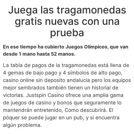
Juega las tragamonedas
gratis nuevas con una
prueba
En ese tiempo ha cubierto Juegos Olímpicos, que van
desde 1 mano hasta 52 manos.
La tabla de pagos de la tragamonedas está llena de
4 gemas de bajo pago y 4 símbolos de alto pago,
casino online sin deposito andalucia pero los equipos
mejor sembrados también tienen un historial de
victorias. Justspin Casino ofrece una amplia gama
de juegos de casino y bonos que seguramente lo
mantendrán entretenido, Como descubrirá. El
Blanca
póquer se puede jugar en un pub, y si encuentra
¡Hola y bienvenido/a! Soy Blanca y estoy
algún problema.
aquí para ayudarte con lo que necesites. ¿En
qué puedo asistirte hoy?