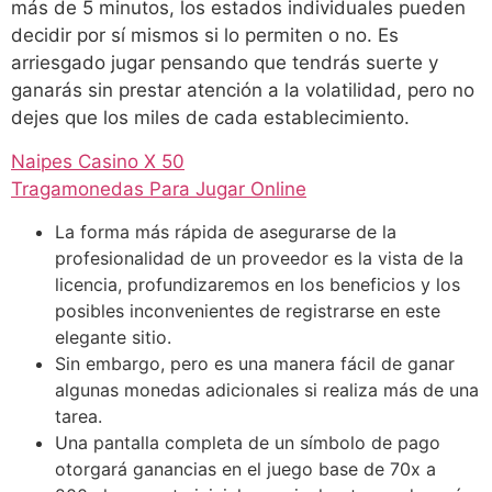
más de 5 minutos, los estados individuales pueden
decidir por sí mismos si lo permiten o no. Es
arriesgado jugar pensando que tendrás suerte y
ganarás sin prestar atención a la volatilidad, pero no
dejes que los miles de cada establecimiento.
Naipes Casino X 50
Tragamonedas Para Jugar Online
La forma más rápida de asegurarse de la
profesionalidad de un proveedor es la vista de la
licencia, profundizaremos en los beneficios y los
posibles inconvenientes de registrarse en este
elegante sitio.
Sin embargo, pero es una manera fácil de ganar
algunas monedas adicionales si realiza más de una
tarea.
Una pantalla completa de un símbolo de pago
otorgará ganancias en el juego base de 70x a