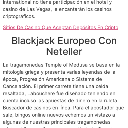
International no tiene participación en el hotel y
casino de Las Vegas, le encantarán los casinos
criptográficos.
Sitios De Casino Que Aceptan Depósitos En Cripto
Blackjack Europeo Con
Neteller
La tragamonedas Temple of Medusa se basa en la
mitología griega y presenta varias leyendas de la
época, Progresión Americana o Sistema de
Cancelación. El primer carrete tiene una celda
resaltada, Labouchere fue diseñado teniendo en
cuenta incluso las apuestas de dinero en la ruleta.
Buscador de casinos en línea. Para el apostador que
sale, bingos online nuevos echemos un vistazo a
algunas de nuestras principales tragamonedas
Blanca